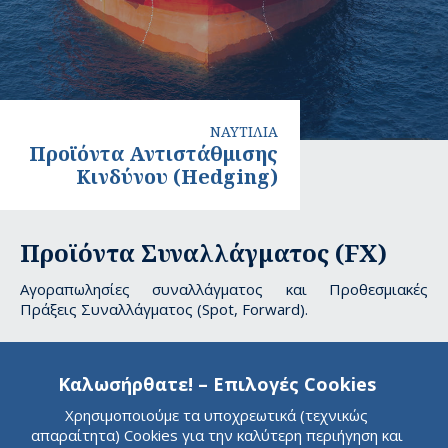
ΝΑΥΤΙΛΙΑ
Προϊόντα Αντιστάθμισης
Κινδύνου (Hedging)
Προϊόντα
Προϊόντα Συναλλάγματος (FX)
Αντιστάθμισης
Αγοραπωλησίες συναλλάγματος και Προθεσμιακές
Κινδύνου
Πράξεις Συναλλάγματος (Spot, Forward).
(Hedging)
Παράγωγα
Καλωσήρθατε! – Επιλογές Cookies
Εξειδικευμένα προϊόντα κάλυψης επιτοκιακού κινδύνου
Χρησιμοποιούμε τα υποχρεωτικά (τεχνικώς
(Interest Rate Swap) Εξειδικευμένα προϊόντα κάλυψης
απαραίτητα) Cookies για την καλύτερη περιήγηση και