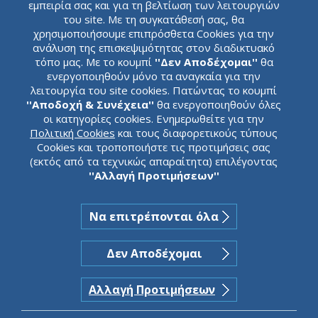
συναλλαγματικού κινδύνου (Currency Rate Swap).
εμπειρία σας και για τη βελτίωση των λειτουργιών
του site. Με τη συγκατάθεσή σας, θα
χρησιμοποιήσουμε επιπρόσθετα Cookies για την
ανάλυση της επισκεψιμότητας στον διαδικτυακό
τόπο μας. Με το κουμπί
''Δεν Αποδέχομαι''
θα
ενεργοποιηθούν μόνο τα αναγκαία για την
λειτουργία του site cookies. Πατώντας το κουμπί
''Αποδοχή & Συνέχεια''
θα ενεργοποιηθούν όλες
οι κατηγορίες cookies. Ενημερωθείτε για την
Πολιτική Cookies
και τους διαφορετικούς τύπους
Cookies και τροποποιήστε τις προτιμήσεις σας
(εκτός από τα τεχνικώς απαραίτητα) επιλέγοντας
''Αλλαγή Προτιμήσεων''
Να επιτρέπονται όλα
Δεν Αποδέχομαι
Αλλαγή Προτιμήσεων