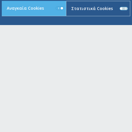
Αναγκαία Cookies
Στατιστικά Cookies
ΠΟΥ
Μαρούσι Κεντρικό Κατάστημ
Μεγάλου Αλεξάνδρου 91 και 25η
151 24 Μαρούσι , Ελλάδα
Α
Switchboard: +30 210 6234 110
Fax.: +30 210 6234 192 / 193
Πειραιάς
Ακτή Μιαούλη 93
185 38 Πειραιάς , Ελλάδα
Switchboard: +30 210 4291 730
Fax.: +30 210 6234 191
Γλυφάδα
Λεωφόρος Ποσειδώνος 93
166 74 Γλυφάδα , Ελλάδα
Switchboard: +30 210 8984 000
Fax.: +30 210 8010 094