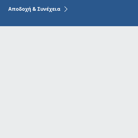
Αποδοχή & Συνέχεια
α
E-mail:
aegean.baltic@ab-bank.com
ς Μαρτίου
www.aegeanbalticbank.com
Aπώλεια ή κλοπή κάρτας: 210 6244 955