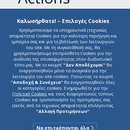
Taken on
Καλωσήρθατε! – Επιλογές Cookies
Χρησιμοποιούμε τα υποχρεωτικά (τεχνικώς
Greek Banks
απαραίτητα) Cookies για την καλύτερη περιήγηση και
εμπειρία σας και για τη βελτίωση των λειτουργιών
του site. Με τη συγκατάθεσή σας, θα
on
χρησιμοποιήσουμε επιπρόσθετα Cookies για την
ανάλυση της επισκεψιμότητας στον διαδικτυακό
τόπο μας. Με το κουμπί
''Δεν Αποδέχομαι''
θα
ενεργοποιηθούν μόνο τα αναγκαία για την
Improving
λειτουργία του site cookies. Πατώντας το κουμπί
''Αποδοχή & Συνέχεια''
θα ενεργοποιηθούν όλες
οι κατηγορίες cookies. Ενημερωθείτε για την
Asset Quality
Πολιτική Cookies
και τους διαφορετικούς τύπους
Cookies και τροποποιήστε τις προτιμήσεις σας
(εκτός από τα τεχνικώς απαραίτητα) επιλέγοντας
''Αλλαγή Προτιμήσεων''
and Earnings
Να επιτρέπονται όλα