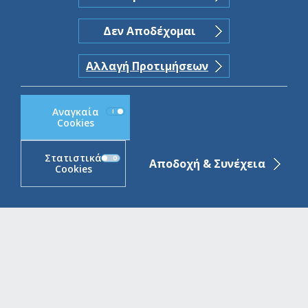
and
Δεν Αποδέχομαι
Potentially
Αλλαγή Προτιμήσεων
Less Funding
Αναγκαία
Cookies
Risk.
Στατιστικά
Αποδοχή & Συνέχεια
Cookies
Περισσότερα
ABBank Cookie Compliance block
2021-07-14
Για την