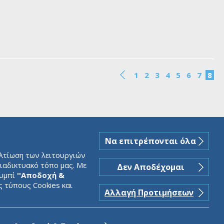
1
2
3
4
5
6
7
8
Να επιτρέπονται όλα
ελτίωση των λειτουργιών
ιαδικτυακό τόπο μας. Με
Δεν Αποδέχομαι
ουμπί
''Αποδοχή &
ς τύπους Cookies και
Αλλαγή Προτιμήσεων