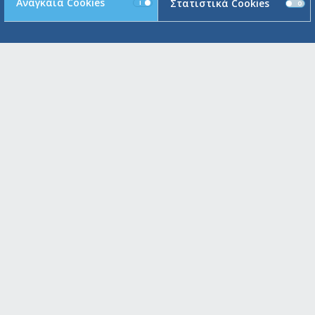
Αναγκαία Cookies
Στατιστικά Cookies
ΠΟΥ
Μαρούσι Κεντρικό Κατάστημ
Μεγάλου Αλεξάνδρου 91 και 25η
151 24 Μαρούσι , Ελλάδα
Α
Switchboard: +30 210 6234 110
Fax.: +30 210 6234 192 / 193
Πειραιάς
Ακτή Μιαούλη 93
185 38 Πειραιάς , Ελλάδα
Switchboard: +30 210 4291 730
Fax.: +30 210 6234 191
Γλυφάδα
Λεωφόρος Ποσειδώνος 93
166 74 Γλυφάδα , Ελλάδα
Switchboard: +30 210 8984 000
Fax.: +30 210 8010 094