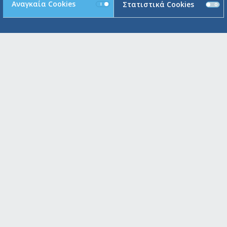
Αναγκαία Cookies
Στατιστικά Cookies
ΠΟΥ
Μαρούσι Κεντρικό Κατάστημ
Μεγάλου Αλεξάνδρου 91 και 25η
151 24 Μαρούσι , Ελλάδα
Α
Switchboard: +30 210 6234 110
Fax.: +30 210 6234 192 / 193
Πειραιάς
Ακτή Μιαούλη 93
185 38 Πειραιάς , Ελλάδα
Switchboard: +30 210 4291 730
Fax.: +30 210 6234 191
Γλυφάδα
Λεωφόρος Ποσειδώνος 93
166 74 Γλυφάδα , Ελλάδα
Switchboard: +30 210 8984 000
Fax.: +30 210 8010 094