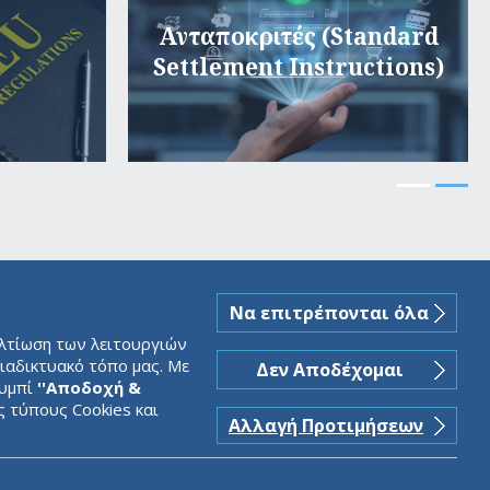
Ανταποκριτές (Standard
Settlement Instructions)
Να επιτρέπονται όλα
ελτίωση των λειτουργιών
ιαδικτυακό τόπο μας. Με
Δεν Αποδέχομαι
ουμπί
''Αποδοχή &
ς τύπους Cookies και
Αλλαγή Προτιμήσεων